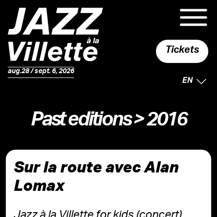
Tickets
aug.28 / sept. 6, 2026
SELECTE
EN
Past editions
> 2016
Sur la route avec Alan
Lomax
Jazz à la Villette for kids (concert)