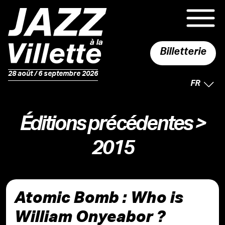
Billetterie
28 août / 6 septembre 2026
LANGUE 
FR
Éditions précédentes
>
2015
Atomic Bomb : Who is
William Onyeabor ?